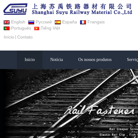
English
Русский
España
Frangais
Portugués
Tiếng Việt
|
Início
Contato
Início
Notícia
Os nossos produtos
Serviç