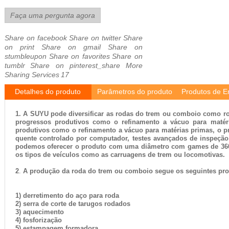
Faça uma pergunta agora
Share on facebook
Share on twitter
Share
on print
Share on gmail
Share on
stumbleupon
Share on favorites
Share on
tumblr
Share on pinterest_share
More
Sharing Services
17
Detalhes do produto
Parâmetros do produto
Produtos de 
1. A SUYU pode diversificar as rodas do trem ou comboio como r
progressos produtivos como o refinamento a vácuo para matér
produtivos como o refinamento a vácuo para matérias primas, o 
quente controlado por computador, testes avançados de inspeçã
podemos oferecer o produto com uma diâmetro com games de 360
os tipos de veículos como as carruagens de trem ou locomotivas.
2
.
A produção da roda do trem ou comboio segue os seguintes pr
1) derretimento do aço para roda
2) serra de corte de tarugos rodados
3) aquecimento
4) fosforização
5) estampagem formadora