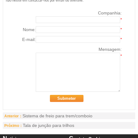
não hesite em contactar-nos por email ou telefone.
Companhia:
*
Nome:
*
E-mail:
*
Mensagem:
*
Sistema de freio para trem/comboio
Anterior：
Tala de junção para trilhos
Próximo：