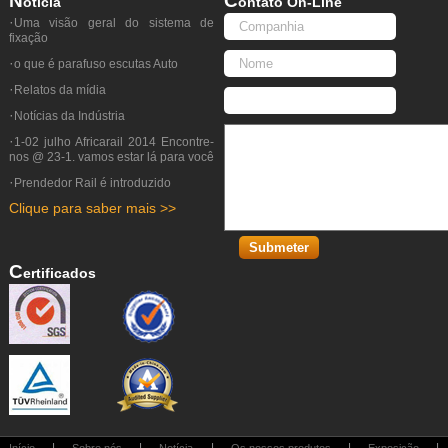
N
C
Otícia
Ontato On-Line
·
Uma visão geral do sistema de
fixação
·
o que é parafuso escutas Auto
·
Relatos da mídia
·
Notícias da Indústria
·
1-02 julho Africarail 2014 Encontre-
nos @ 23-1. vamos estar lá para você
·
Prendedor Rail é introduzido
Clique para saber mais >>
C
Ertificados
|
|
|
|
|
Início
Sobre nós
Notícia
Os nossos produtos
Exposição