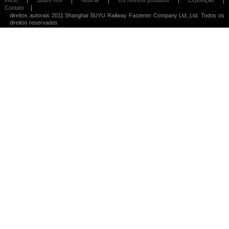
|
Contato
direitos autorais 2011 Shanghai SUYU Railway Fastener Company Ltd.,Ltd. Todos os
direitos reservados