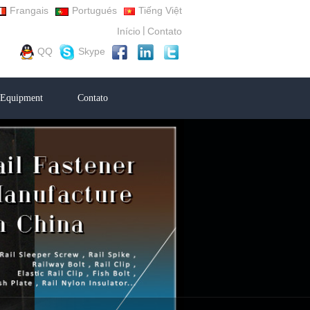
Frangais
Portugués
Tiếng Việt
|
Início
Contato
QQ
Skype
Equipment
Contato