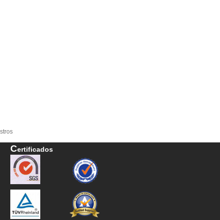
stros
C
Ertificados