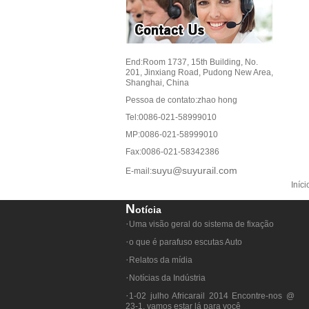
End:
Room 1737, 15th Building, No.
201, Jinxiang Road, Pudong New Area,
Shanghai, China
Pessoa de contato:
zhao hong
Tel:
0086-021-58999010
MP:0086-021-58999010
Fax:0086-021-58342386
suyu@suyurail.com
E-mail:
Iníc
N
Otícia
·
Uma visão geral do sistema de fixação
·
o que é parafuso escutas Auto
·
Relatos da mídia
·
Notícias da Indústria
·
1-02 julho Africarail 2014 Encontre-nos @
23-1. vamos estar lá para você