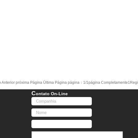
io Anterior próxima Página Última Página página：1/1página Completamente1Regi
C
Ontato On-Line