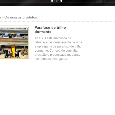
o
Os nossos produtos
>
Parafuso de trilho
dormente
A SUYU está envolvida na
fabricação e fornecimento de uma
ampla gama de parafuso de trilho
dormente. Concebido com alta
precisão e processado mediante
tecnologias avançadas.