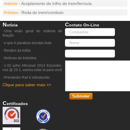
Acoplamento de trilho de trem/ferrovia
Anterior：
Roda do trem/comboio
Próximo：
N
C
Otícia
Ontato On-Line
·
Uma visão geral do sistema de
fixação
·
o que é parafuso escutas Auto
·
Relatos da mídia
·
Notícias da Indústria
·
1-02 julho Africarail 2014 Encontre-
nos @ 23-1. vamos estar lá para você
·
Prendedor Rail é introduzido
Clique para saber mais >>
C
Ertificados