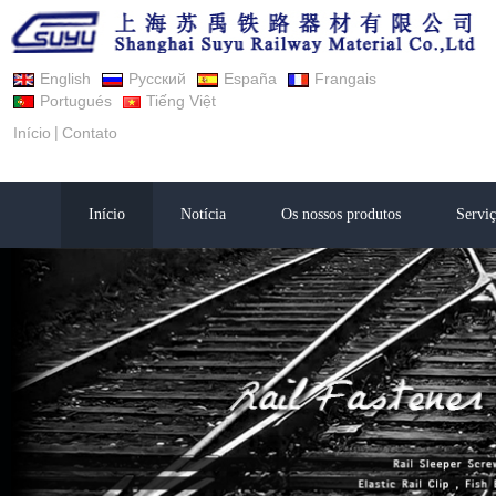
English
Русский
España
Frangais
Portugués
Tiếng Việt
|
Início
Contato
Início
Notícia
Os nossos produtos
Serviç