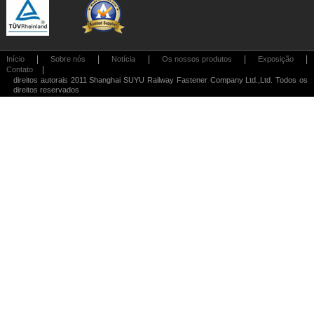
|
|
|
|
|
Início
Sobre nós
Notícia
Os nossos produtos
Exposição
|
Contato
direitos autorais 2011 Shanghai SUYU Railway Fastener Company Ltd.,Ltd. Todos os
direitos reservados