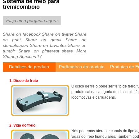
Sistema de freio para
trem/comboio
Faça uma pergunta agora
Share on facebook
Share on twitter
Share
on print
Share on gmail
Share on
stumbleupon
Share on favorites
Share on
tumblr
Share on pinterest_share
More
Sharing Services
17
Detalhes do produto
Parâmetros do produto
Produtos de 
1. Disco de freio
O disco de freio pode ser feito de ferro 
produto cai na categoria de discos de fr
locomotivas e carruagens.
2. Viga do freio
Nós podemos oferecer canais do tipo aço
vigas do freio triangulares. Também po